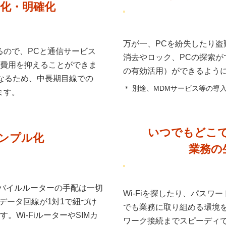
化・明確化
万が一、PCを紛失したり盗
るので、PCと通信サービス
消去やロック、PCの探索が
費用を抑えることができま
の有効活用）ができるよう
なるため、中長期目線での
＊ 別途、MDMサービス等の導
ます。
いつでもどこ
ンプル化
業務の
モバイルルーターの手配は一切
Wi-Fiを探したり、パス
データ回線が1対1で紐づけ
でも業務に取り組める環境を
Wi-FiルーターやSIMカ
ワーク接続までスピーディ