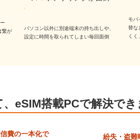
モバ
ー
替な
パソコン以外に別途端末の持ち出しや、
は繋が
くく
設定に時間を取られてしまい毎回面倒
、eSIM搭載PCで解決で
通信費の一本化で
紛失・盗難