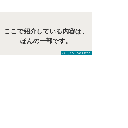
ここで紹介している内容は、
ほんの一部です。
ページID：00229263
大塚商会DXカタログ
ダウンロードで、
解決策がわかる！
DXの
導入事例と