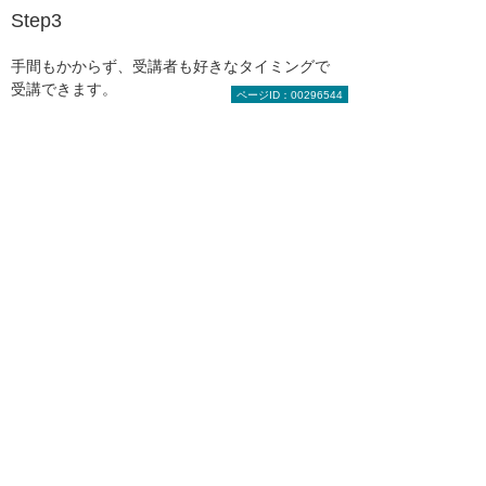
Step3
手間もかからず、受講者も好きなタイミングで
受講できます。
ページID：00296544
（注）PDF内から、手続きに必要なページに直接リン
クできるようになっています。
お客様の声
画像を拡大する
よくあるご質問
「大塚ID」とは何ですか？ 本当
にお金はかかりませんか？