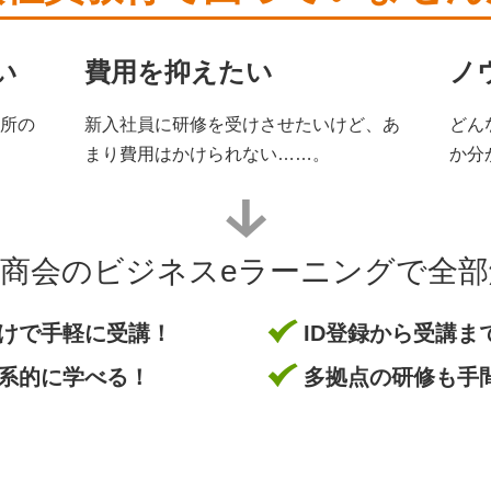
い
費用を抑えたい
ノ
所の
新入社員に研修を受けさせたいけど、あ
どん
まり費用はかけられない……。
か分
商会のビジネスeラーニングで全
だけで手軽に受講！
ID登録から受講ま
系的に学べる！
多拠点の研修も手