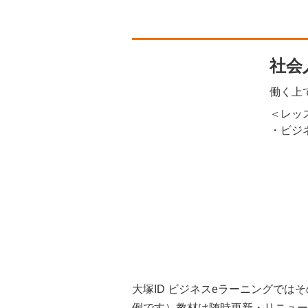
社会
働く上
＜レッ
・ビジ
大塚ID ビジネスeラーニングで
例です）教材は随時更新・リニュー