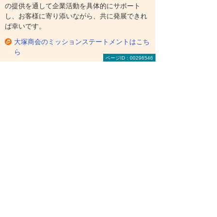
の提供を通して企業活動を具体的にサポート
し、お客様に寄り添いながら、共に発展できれ
ば幸いです。
大塚商会のミッションステートメントはこち
ら
ページID：00296546
よくあるご質問
「大塚ID」とは何ですか？ 本当
にお金はかかりませんか？
大塚IDとは、大塚商会のホームページ上で
さまざまなサービスが利用できる、会員登
録IDです。ホームページ上の右上の「ログ
イン」ボタンより、いつでもログインして
お得なサービスがご利用いただけます。登
録は無料です。年会費、入会費等は一切か