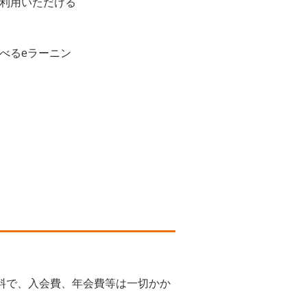
ご利用いただける
べるeラーニン
「困った」を解
ができる、製品
契約ひとまとめ
無料で、入会費、年会費等は一切かか