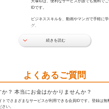
大塚IDは、便利なサービスが誰でも無料で
IDです。
ビジネススキルを、動画やマンガで手軽に学
グ。
お役立ち資料は、業務書式など、オフィスの
続きを読む
決する資料がダウンロードできます。
さらに、導入前に製品やサービスを試すこと
トライアルなどがご利用いただけます。
よくあるご質問
お取引のあるお客様には、Web請求書や、
もご利用いただけます。
すか？ 本当にお金はかかりませんか？
もちろん登録も、お客様マイページで簡単！
ぜひ、ご利用ください！
サイトでさまざまなサービスが利用できる会員IDです。登録は
ださい。