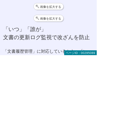
画像を拡大する
画像を拡大する
「いつ」「誰が」
文書の更新ログ監視で改ざんを防止
「文書履歴管理」に対応しているから、「い
ページID：00295089
つ」「誰が」更新したかのログを記録すること
で改ざん防止につながります。
高い耐障害性・冗長性を持つ
Microsoft Azureだから保管・管理も
安心
業界標準のセキュリティ認証取得、自動バック
アップ・データの冗長化など信頼性の高い
Microsoft Azureのクラウドサーバーを利用して
ドキュメントを保管・管理します。