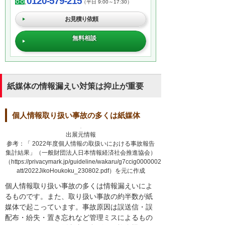
0120-579-215
（平日 9:00～17:30）
お見積り依頼
無料相談
紙媒体の情報漏えい対策は抑止が重要
個人情報取り扱い事故の多くは紙媒体
出展元情報
参考：「 2022年度個人情報の取扱いにおける事故報告
集計結果」（一般財団法人日本情報経済社会推進協会）
（https://privacymark.jp/guideline/wakaru/g7ccig0000002vj1-
att/2022JikoHoukoku_230802.pdf）を元に作成
個人情報取り扱い事故の多くは情報漏えいによ
るものです。また、取り扱い事故の約半数が紙
媒体で起こっています。事故原因は誤送信・誤
配布・紛失・置き忘れなど管理ミスによるもの