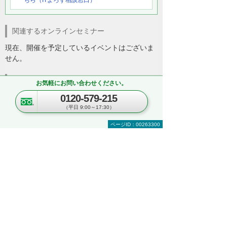
ちら（ITよろず相談窓口）
関連するオンラインセミナー
現在、開催を予定しているイベントはございま
せん。
関連する地域別セミナー・展示会
お気軽にお問い合わせください。
0120-579-215
文書管理・電子契約・ペーパーレス
AI・IoT
（平日 9:00～17:30）
RPA
複合機・コピー機活用
営業・業務プロセス効率化
紙文書の管理・活用
ページID：00263300
見て・触って・すぐ実践できる！ 業務改善
DXハンズオンセミナー
～「kintone」「Copilot」「eValue V Air
mini」自社での活用イメージが具体的に分
かる！～
東京都・豊島区
2026年 8月19日(水) 10:30～16:00
セキュリティ
複合機・コピー機活用