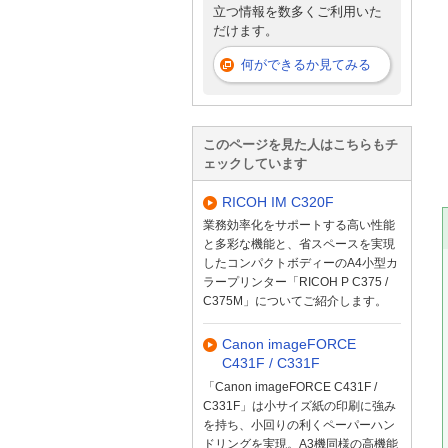
立つ情報を数多くご利用いた
だけます。
何ができるか見てみる
このページを見た人はこちらもチ
ェックしています
RICOH IM C320F
業務効率化をサポートする高い性能
と多彩な機能と、省スペースを実現
したコンパクトボディーのA4小型カ
ラープリンター「RICOH P C375 /
C375M」についてご紹介します。
Canon imageFORCE
C431F / C331F
「Canon imageFORCE C431F /
C331F」は小サイズ紙の印刷に強み
を持ち、小回りの利くペーパーハン
ドリングを実現。A3機同様の高機能