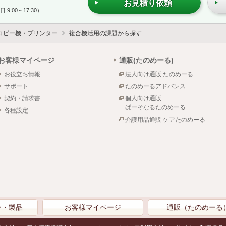
お見積り依頼
 9:00～17:30）
コピー機・プリンター
複合機活用の課題から探す
お客様マイページ
通販(たのめーる)
お役立ち情報
法人向け通販 たのめーる
サポート
たのめーるアドバンス
契約・請求書
個人向け通販
ぱーそなるたのめーる
各種設定
介護用品通販 ケアたのめーる
ン・製品
お客様マイページ
通販（たのめーる