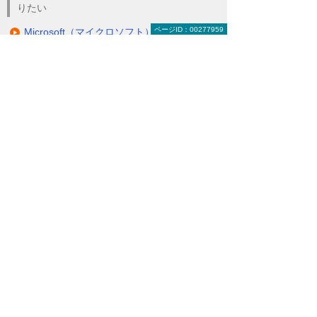
りたい
ページID：00277959
Microsoft（マイクロソフト）トップ
キャンペーン・セミナー情報
Surface（サーフェス）
Windows 11
Office
Active Directory（アクティブ ディレクト
リ）
クラウドサービス Microsoft 365
SQL Server
仮想化ソリューション
ライセンス販売
大塚商会の取り組みと実績
Microsoft Azure（マイクロソフト アジュー
ル）