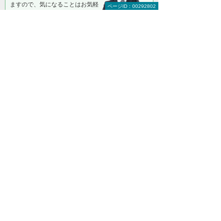
ますので、気になることはお気軽
ページID：00292802
にご相談ください。
大塚商会 インサイドビジネスセンター LED相談
室
0120-957-355
（平日 9:00～17:30）
お問い合わせ
＊メールでの連絡をご希望の方も、お問い合わせボタンをご利
用ください。
以下のようなご相談でもお客様に寄り添い、
具体的な解決方法をアドバイスします
どこから手をつければよいか分からない
検討すべきポイントを教えてほしい
自社に必要なものを提案してほしい
予算内で最適なプランを提案してほしい
何から相談したらよいのか分からない方はこ
ちら（ITよろず相談窓口）