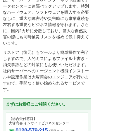
は、サーバーデータをインターネット経由でデ
ータセンターに遠隔バックアップします。特別
なハードウェア、ソフトウェアを購入する必要
なしに、重大な障害時や災害時にも事業継続を
左右する重要なビジネス情報を守れます。さら
に、国内2カ所に分散しており、甚大な自然災
害の際にも同時被災リスクを極めて低く抑えて
います。
リストア（復元）もツールより簡単操作で完了
しますので、人的ミスによるファイル上書き・
消失事故などの対策にもお使いいただけます。
社内サーバーへのエージェント機能インストー
ルや設定作業は大塚商会のエンジニアが行いま
すので、手間なく使い始められるサービスで
す。
まずはお気軽にご相談ください。
【総合受付窓口】
大塚商会 インサイドビジネスセンター
0120-579-215
（平日 9:00～17:30）