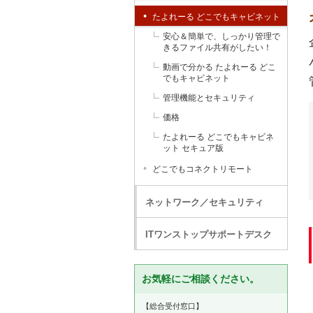
たよれーる どこでもキャビネット
安心＆簡単で、しっかり管理で
きるファイル共有がしたい！
動画で分かる たよれーる どこ
でもキャビネット
管理機能とセキュリティ
価格
たよれーる どこでもキャビネ
ット セキュア版
どこでもコネクトリモート
ネットワーク／セキュリティ
ITワンストップサポートデスク
お気軽にご相談ください。
【総合受付窓口】