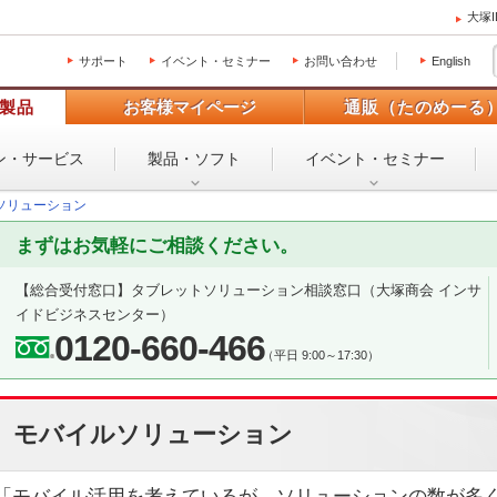
大塚
サポート
イベント・セミナー
お問い合わせ
English
製品
お客様マイページ
通販（たのめーる
ン・
サービス
製品・ソフト
イベント・
セミナー
ソリューション
まずはお気軽にご相談ください。
【総合受付窓口】
タブレットソリューション相談窓口
（大塚商会 インサ
イドビジネスセンター）
0120-660-466
（平日 9:00～17:30）
モバイルソリューション
「モバイル活用を考えているが、ソリューションの数が多