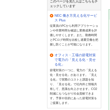
このページを見た人はこちらもチ
ェックしています
NEC 働き方見える化サービ
ス Plus
従業員のPCから利用アプリケーショ
ンや作業時間を確認し業務成果を評
価しやすくします。また、勤務時間
とPCログ時間を比較し過重労働を把
握し防ぐことが可能になります。
オフィス・工場の節電対策
で電力の「見える化・見せ
る化」
節電対策の一つに、電力の「見える
化・見せる化」があります。「見え
る化」で実際のコストと課題を知
り、「見せる化」で社内外と情報共
有して、意識を向上させます。CO2
削減にもつながり社会貢献できま
す。予算や目的にあった節電対策を
ご提案します。