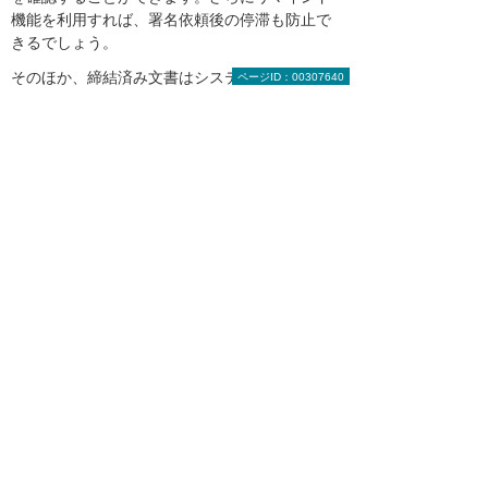
機能を利用すれば、署名依頼後の停滞も防止で
きるでしょう。
そのほか、締結済み文書はシステムに自動保存
ページID：00307640
されるため、手元で文書データを管理する必要
もありません。クラウド上で管理する文書は安
全・確実な状態が保たれ安心して閲覧が可能で
す。
eValue V 2nd Edition ドキュメント管理連携
ライブラリ with Adobe Acrobat Sign
電子契約システム導入のご相談は大塚商
会まで
この記事では、電子契約の概要から、導入のポ
イント、選び方、おすすめのサービスまでご紹
介しました。
自社に適した電子契約システムを見つけるに
は、メリットやデメリットを把握しておくこと
が重要です。コストの削減や業務の効率向上が