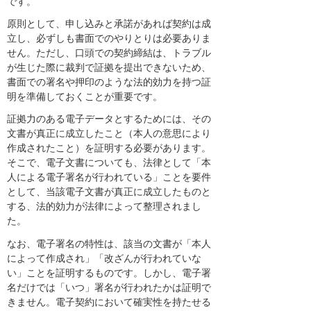
です。
原則として、申し込みと承諾があれば契約は成
立し、必ずしも書面でのやりとりは必要ありま
せん。ただし、口頭での契約締結は、トラブル
が生じた際に裁判で証拠を提出できないため、
書面での署名や押印のような法的効力を持つ証
明を準備しておくことが重要です。
証拠力のある電子データとするためには、その
文書が真正に成立したこと（本人の意思により
作成されたこと）を証明する必要があります。
そこで、電子文書についても、法律として「本
人による電子署名が行われている」ことを要件
として、当該電子文書が真正に成立したものと
する、法的効力が法律によって整理されまし
た。
なお、電子署名の特性は、該当の文書が「本人
によって作成され」「改ざんが行われていな
い」ことを証明するものです。しかし、電子署
名だけでは「いつ」署名が行われたかは証明で
きません。電子契約において確実性を持たせる