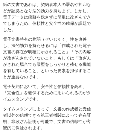
紙の文書であれば、契約者本人の署名や押印な
どが証拠となり法的効力を持ちます。しかし、
電子データは痕跡を残さずに簡単に改ざんでき
てしまうため、信頼性と安全性の確保が課題で
した。
電子文書特有の脆弱（ぜいじゃく）性を改善
し、法的効力を持たせるには「作成された電子
文書の存在が明確に示されること」「その内容
が改ざんされていないこと」もしくは「改ざん
がされた場合でも履歴をしっかりと残せる機能
を有していること」といった要素を担保するこ
とが重要なのです。
電子契約において、安全性と信頼性を高め、
「完全性」を確保するために用いられるのがタ
イムスタンプです。
タイムスタンプによって、文書の作成者と受信
者以外の信頼できる第三者機関によって存在証
明、非改ざん証明が可能で、文書の信頼性が客
観的に保証されます。