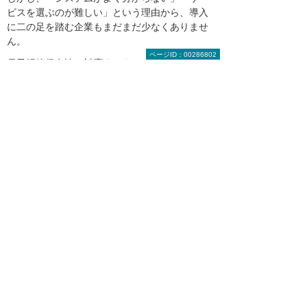
ビスを選ぶのが難しい」という理由から、導入
に二の足を踏む企業もまだまだ少なくありませ
ん。
ページID：00286802
電子帳簿保存法に対応するタイムスタンプや電
子署名の導入に不安を抱えているご担当者様
は、タイムスタンプオプションや電子署名サー
ビスソリューションを提供する大塚商会のトー
タルサポートをぜひご活用ください。
ご要望や予算に合わせ、さまざまなドキュメン
トソリューションを組み合わせて業務の効率向
上を実現します。導入のご相談は、大塚商会ま
でお気軽にお問い合わせください。
多数の実績の中から、関連する事例をご
紹介
大塚商会から提案したソリューション・製品を
導入いただき、業務上の課題を解決されたさま
ざまな業種のお客様の事例をご紹介します。