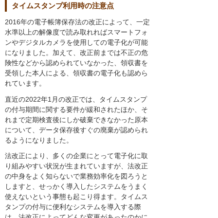
タイムスタンプ利用時の注意点
2016年の電子帳簿保存法の改正によって、一定
水準以上の解像度で読み取れればスマートフォ
ンやデジタルカメラを使用しての電子化が可能
になりました。加えて、改正前までは不正の危
険性などから認められていなかった、領収書を
受領した本人による、領収書の電子化も認めら
れています。
直近の2022年1月の改正では、タイムスタンプ
の付与期間に関する要件が緩和されたほか、そ
れまで定期検査後にしか破棄できなかった原本
について、データ保存後すぐの廃棄が認められ
るようになりました。
法改正により、多くの企業にとって電子化に取
り組みやすい状況が生まれていますが、法改正
の中身をよく知らないで業務効率化を図ろうと
しますと、せっかく導入したシステムをうまく
使えないという事態も起こり得ます。タイムス
タンプの付与に便利なシステムを導入する際
は、法改正によってどんな変更があったのかに