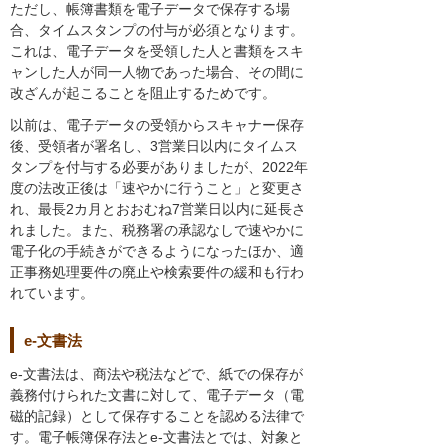
ただし、帳簿書類を電子データで保存する場
合、タイムスタンプの付与が必須となります。
これは、電子データを受領した人と書類をスキ
ャンした人が同一人物であった場合、その間に
改ざんが起こることを阻止するためです。
以前は、電子データの受領からスキャナー保存
後、受領者が署名し、3営業日以内にタイムス
タンプを付与する必要がありましたが、2022年
度の法改正後は「速やかに行うこと」と変更さ
れ、最長2カ月とおおむね7営業日以内に延長さ
れました。また、税務署の承認なしで速やかに
電子化の手続きができるようになったほか、適
正事務処理要件の廃止や検索要件の緩和も行わ
れています。
e-文書法
e-文書法は、商法や税法などで、紙での保存が
義務付けられた文書に対して、電子データ（電
磁的記録）として保存することを認める法律で
す。電子帳簿保存法とe-文書法とでは、対象と