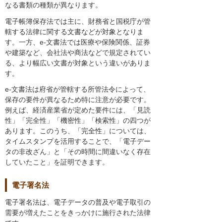
なる書類の種類が異なります。
電子帳簿保存法では主に、財務省と国税庁が管
轄する法律に関する文書などが対象となりま
す。一方、e-文書法では医療や保険関係、証券
や建築など、会社法や商法などで規定されてい
る、より幅広い文書が対象という違いがありま
す。
e-文書法は府省が管轄する所管法令によって、
保存の要件が異なるため特に注意が必要です。
例えば、経済産業省が定めた要件には、「見読
性」「完全性」「機密性」「検索性」の四つが
あります。このうち、「完全性」については、
タイムスタンプを活用することで、「電子デー
タの非改ざん」と「その時間に間違いなく存在
していたこと」を証明できます。
電子署名法
電子署名法は、電子データの普及や電子取引の
需要が増えたことをきっかけに施行された法律