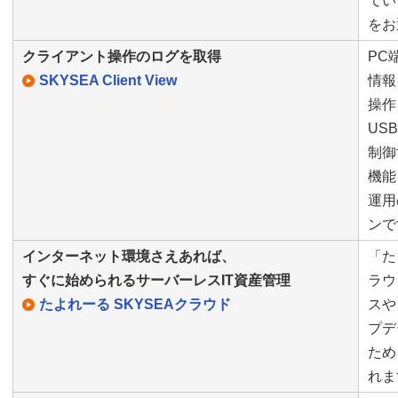
てい
をお
クライアント操作のログを取得
PC
SKYSEA Client View
情報
操作
US
制御
機能
運用
ンで
インターネット環境さえあれば、
「た
すぐに始められるサーバーレスIT資産管理
ラウ
たよれーる SKYSEAクラウド
スや
プデ
ため
れま