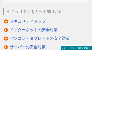
セキュリティをもっと知りたい
セキュリティトップ
インターネットの安全対策
パソコン・タブレットの安全対策
サーバーの安全対策
ページID：00299392
メールを安全に利用する
オフィス文書を安全に
コンサルティング・教育
ISP事業者様向けサービス
知って安心！ サイバー攻撃への対策
関連リンク
お客様の環境やご要望にそった通信環境を
構築
（VPNサービス）