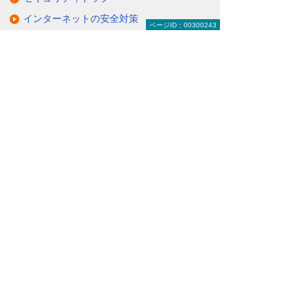
インターネットの安全対策
ページID：00300243
パソコン・タブレットの安全対策
サーバーの安全対策
メールを安全に利用する
オフィス文書を安全に
コンサルティング・教育
ISP事業者様向けサービス
知って安心！ サイバー攻撃への対策
関連リンク
お客様の環境やご要望にそった通信環境を
構築
（VPNサービス）
セキュアかつ安価にリモートアクセスを可
能に
（リモートアクセスソリューション＜O-CNET AIRシ
リーズ＞）