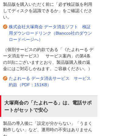
製品版を購入いただく前に「必ず検証版を利用
してディスクを認識できるか」をご確認くださ
い。
株式会社大塚商会 データ消去ソフト 検証
用ダウンロードリンク（Blancco社のダウン
ロードページへ）
（個別サービスの約款である「《たよれーる デ
ータ消去サービス》 サービス案内」の第4条
の3項にございますとおり、製品版購入後の返
金にはご対応しかねます。ご容赦ください。）
たよれーる データ消去サービス サービス
約款（PDF：151KB）
大塚商会の「たよれーる」は、電話サポ
ートがセットで安心
製品の導入後に「設定が分からない」「うまく
動作しない」など、運用時の不安はありません
か。