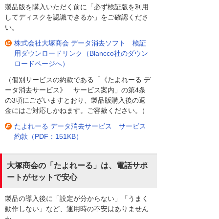
製品版を購入いただく前に「必ず検証版を利用
してディスクを認識できるか」をご確認くださ
い。
株式会社大塚商会 データ消去ソフト 検証
用ダウンロードリンク（Blancco社のダウン
ロードページへ）
（個別サービスの約款である「《たよれーる デ
ータ消去サービス》 サービス案内」の第4条
の3項にございますとおり、製品版購入後の返
金にはご対応しかねます。ご容赦ください。）
たよれーる データ消去サービス サービス
約款（PDF：151KB）
大塚商会の「たよれーる」は、電話サポ
ートがセットで安心
製品の導入後に「設定が分からない」「うまく
動作しない」など、運用時の不安はありません
か。