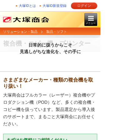
大塚IDとは
大塚ID新規登録
ログイン
メニュー
ソリューション・製品
製品・ソフト
複合機・コピー機・プリンター
日常的に扱うからこそ
見逃しがちな進化を、その手に
さまざまなメーカー・種類の複合機を取
り扱い！
大塚商会はフルカラー（レーザー）複合機やプ
ロダクション機（POD）など、多くの複合機・
コピー機を扱っています。製品選定から導入後
のサポートまで、まるごと大塚商会にお任せく
ださい。