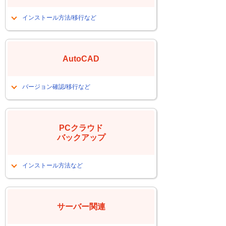
スキャンtoEメールの再設定したい、ま
たはできなくなった
インストール方法/移行など
WEBブラウザ操作に伴うアクセス設
スタンドアロン版のライセンスを別PC
定、またはアクセスできなくなった
に移行したい
各プリンタドライバーのインストール
AutoCAD
オプション設定を他マシンにコピーす
る方法
PCから印刷ができなくなった
SOLIDWORKSソフトウェアのダウン
バージョン確認/移行など
OS変更に伴うペーパーレス設定、また
ロード方法
はペーパーレス障害
Windows11に対応しているバージョン
Windows11に対応しているバージョン
を知りたい
PCFAXのアドレス帳などのデータ移行
を知りたい
関連
PCクラウド
環境を移行したい
バックアップ
SOLIDWORKSをインストールしたい
インストール方法など
クラウドバックアップサービス
アンインストールガイド
サーバー関連
インストールガイド