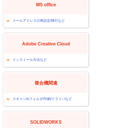
MS office
スタートメニューのカスタマイズをし
たい
Wi-Fiに接続したい
メールアドレスの再設定/移行など
サーバへのショートカットを作成した
メールアドレスを再設定したい
い
メールデータを別のPCに移行したい
Windows11 最初に確認しておきたい設
Adobe Creative Cloud
従来のOutlookで起動したい
定
バージョンが変わってレイアウトが崩
Windows11 操作設定や問い合わせが多
インストール方法など
れてしまった
いトラブル事例
Adobe
Creative Cloudのインストールする方
法
複合機関連
スキャンtoフォルダ/印刷/ドライバなど
スキャンtoフォルダを設定したい、ま
たはできなくなった
SOLIDWORKS
NASやサーバーへのスキャンできない