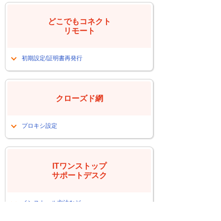
ンストールしたい
どこでもコネクト
リモート
初期設定/証明書再発行
PC入れ替えに伴う証明書再発行
PC入替後の端末初期設定に関して
クローズド網
プロキシ設定
PC入替後にプロキシ未設定によるイン
ターネット接続できない
ITワンストップ
サポートデスク
インストール方法など
たよれーるエージェントインストール