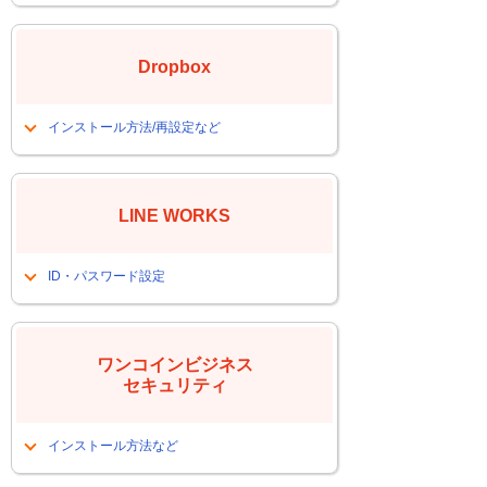
アプリをインストールしたい
会員サイトにログインするＰＷが解ら
Dropbox
なくなった
インストール方法/再設定など
アプリをインストールしたい
ファイルが更新されない
LINE WORKS
ＩＤを確認したい
パスワードがわからない
ID・パスワード設定
ＩＤ解らない（メンバーの確認方法）
パスワードを変更したい
ワンコインビジネス
セキュリティ
インストール方法など
PCを入れ替えたので、ワンコインをイ