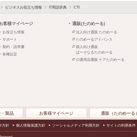
ビジネスお役立ち情報
IT用語辞典
CTI
お客様マイページ
通販(たのめーる)
お役立ち情報
法人向け通販 たのめーる
サポート
たのめーるアドバンス
契約・請求書
個人向け通販
ぱーそなるたのめーる
各種設定
介護用品通販 ケアたのめーる
ン・製品
お客様マイページ
通販（たのめーる
本方針
個人情報保護方針
ソーシャルメディア利用方針
サイトの利用条件
Reserved.