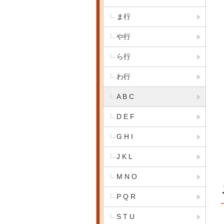
ま行
や行
ら行
わ行
A B C
D E F
G H I
J K L
M N O
P Q R
S T U