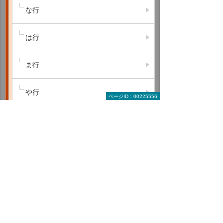
な行
は行
ま行
や行
ページID：00225556
ら行
わ行
A B C
D E F