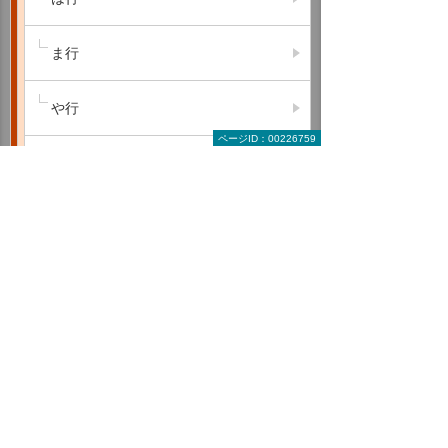
ま行
や行
ページID：00226759
ら行
わ行
A B C
D E F
G H I
J K L