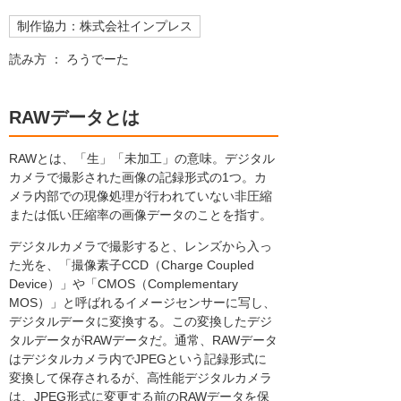
制作協力：株式会社インプレス
読み方 ： ろうでーた
RAWデータとは
RAWとは、「生」「未加工」の意味。デジタル
カメラで撮影された画像の記録形式の1つ。カ
メラ内部での現像処理が行われていない非圧縮
または低い圧縮率の画像データのことを指す。
デジタルカメラで撮影すると、レンズから入っ
た光を、「撮像素子CCD（Charge Coupled
Device）」や「CMOS（Complementary
MOS）」と呼ばれるイメージセンサーに写し、
デジタルデータに変換する。この変換したデジ
タルデータがRAWデータだ。通常、RAWデータ
はデジタルカメラ内でJPEGという記録形式に
変換して保存されるが、高性能デジタルカメラ
は、JPEG形式に変更する前のRAWデータを保