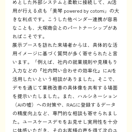
めとした外部システムと柔軟に接続して、AI活
用が行える点も「美琴 powered by cotomi」の大
きな利点です。こうした他ベンダー連携が容易
なことも、大塚商会とのパートナーシップがあ
ればこそです。
展示ブースを訪れた来場者からは、具体的な活
用イメージに基づく質問が多く寄せられたと言
います。「例えば、社内の就業規則や見積もり
入力などの『社内問い合わせの効率化』にAIを
活用したいという相談がありました。そこで、
デモを通じて業務改善の具体像を共有する場面
を提示いたしました。また、ハルシネーション
（AIの嘘）への対策や、RAGに登録するデータ
の精度向上など、専門的な相談も寄せられまし
た。ユースケースデモをお見せし実用性を十分
に体感いただき、そのお客様の声を得て次のユ