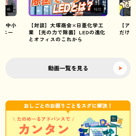
17:45
16:12
N 中小
【対談】大塚商会×日亜化学工
【アニ
Iエー
業 【光の力で除菌】LEDの進化
だけな
とオフィスのこれから
動画一覧を見る