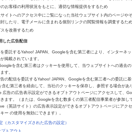
でのお客様の利用状況をもとに、適切な情報提供をするため
社サイトへのアクセス中にご覧になった当社ウェブサイト内のページや
開封したり、電子メールに含まれる個別リンクの閲覧情報を調査するた
ビスを改善するため
用した広告配信
委託するYahoo! JAPAN、Googleを含む第三者により、インター
告が掲載されています。
PAN、Googleを含む第三者はクッキーを使用して、当ウェブサイトへの過
します。
の配信を委託するYahoo! JAPAN、Googleを含む第三者への委託に基づ
ogleを含む第三者を経由して、当社のクッキーを保存し、参照する場合があ
le 広告の広告表示設定ができるオプトアウトページにアクセスして、Goo
きます。（または、Googleを含む数多くの第三者配信事業者が参加している
g Initiative（英語サイト）の広告表示設定ができるオプトアウトページに
キー の使用を無効にできます）。
告設定（カスタマイズされた広告の設定）
のオプトアウト