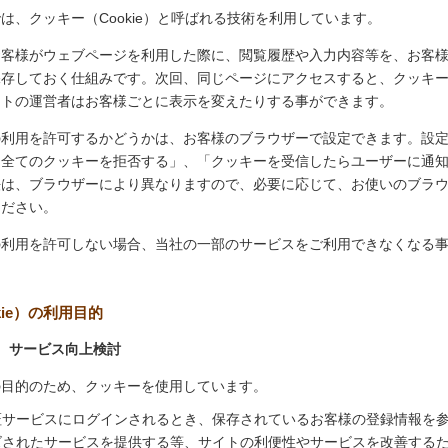
は、クッキー（Cookie）と呼ばれる技術を利用しています。
お客様がウェブページを利用した際に、閲覧履歴や入力内容等を、お客
保存しておく仕組みです。次回、同じページにアクセスすると、クッキ
イトの運営者はお客様ごとに表示を変えたりする事ができます。
の利用を許可するかどうかは、お客様のブラウザーで設定できます。設
「全てのクッキーを拒否する」、「クッキーを受信したらユーザーに通
法は、ブラウザーにより異なりますので、必要に応じて、お使いのブラ
ください。
の利用を許可しない場合、当社の一部のサービスをご利用できなくなる
kie）の利用目的
、サービス向上検討
の目的のため、クッキーを使用しています。
証サービスにログインされるとき、保存されているお客様の登録情報を
ズされたサービスを提供する等、サイトの利便性やサービスを改善する