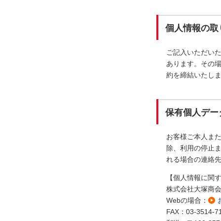
個人情報の取
ご記入いただい
あります。その
約を締結いたし
保有個人デー
お客様ご本人ま
除、利用の停止ま
れる場合の連絡
【個人情報に関
株式会社大塚商
Webの場合：
FAX：03-3514-7