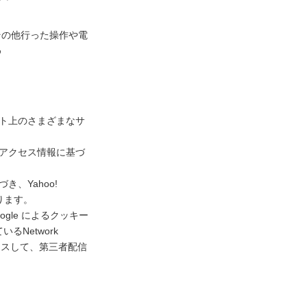
その他行った操作や電
め
ネット上のさまざまなサ
去のアクセス情報に基づ
き、Yahoo!
ります。
gle によるクッキー
Network
アクセスして、第三者配信