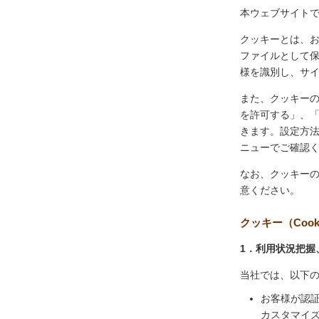
本ウェブサイトで
クッキーとは、
ファイルとして
様を識別し、サ
また、クッキー
を許可する」、
きます。設定方
ニューでご確認
なお、クッキー
意ください。
クッキー（Coo
1．利用状況把握
当社では、以下
お客様が認
カスタマイ