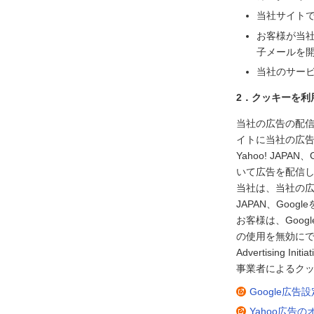
当社サイト
お客様が当
子メールを
当社のサー
2．クッキーを利
当社の広告の配信を
イトに当社の広
Yahoo! JA
いて広告を配信
当社は、当社の広告
JAPAN、Go
お客様は、Goog
の使用を無効にで
Advertisin
事業者によるクッ
Google広
Yahoo広告