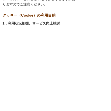
りますのでご注意ください。
クッキー（Cookie）の利用目的
1．利用状況把握、サービス向上検討
当社では、以下の目的のため、クッキーを使用
しています。
お客様が認証サービスにログインされると
き、保存されているお客様の登録情報を参
照し、お客様ごとにカスタマイズされたサ
ービスを提供する等、サイトの利便性やサ
ービスを改善するため
当社サイトでのお客様の利用状況をもと
に、適切な情報提供をするため
お客様が当社サイトへのアクセス中にご覧
になった当社ウェブサイト内のページやそ
の他行った操作や電子メールを開封した
り、電子メールに含まれる個別リンクの閲
覧情報を調査するため
当社のサービスを改善するため