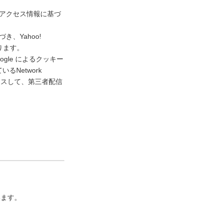
去のアクセス情報に基づ
き、Yahoo!
ります。
gle によるクッキー
Network
アクセスして、第三者配信
います。