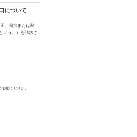
口について
訂正、追加または削
”という。）を請求さ
ご参照ください。