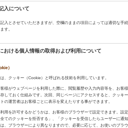
記入について
意記入とさせていただきますが、空欄のままの項目によっては適切な手
ります。
における個人情報の取得および利用について
kie）
は、クッキー（Cookie）と呼ばれる技術を利用しています。
お客様がウェブページを利用した際に、閲覧履歴や入力内容等を、お客
保存しておく仕組みです。次回、同じページにアクセスすると、クッキ
イトの運営者はお客様ごとに表示を変えたりする事ができます。
の利用を許可するかどうかは、お客様のブラウザーで設定できます。設
「全てのクッキーを拒否する」、「クッキーを受信したらユーザーに通
法は、ブラウザーにより異なりますので、必要に応じて、お使いのブラ