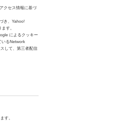
去のアクセス情報に基づ
き、Yahoo!
ります。
gle によるクッキー
Network
アクセスして、第三者配信
います。