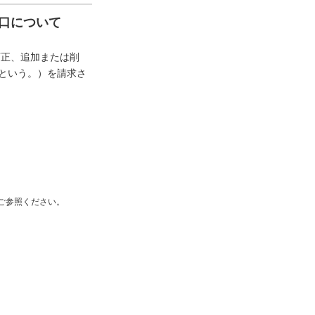
口について
訂正、追加または削
”という。）を請求さ
ご参照ください。