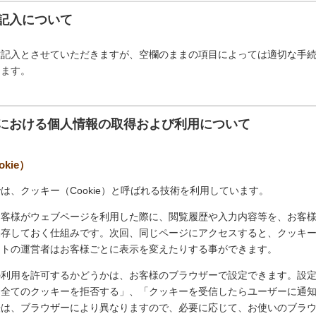
記入について
意記入とさせていただきますが、空欄のままの項目によっては適切な手
ります。
における個人情報の取得および利用について
kie）
は、クッキー（Cookie）と呼ばれる技術を利用しています。
お客様がウェブページを利用した際に、閲覧履歴や入力内容等を、お客
保存しておく仕組みです。次回、同じページにアクセスすると、クッキ
イトの運営者はお客様ごとに表示を変えたりする事ができます。
の利用を許可するかどうかは、お客様のブラウザーで設定できます。設
「全てのクッキーを拒否する」、「クッキーを受信したらユーザーに通
法は、ブラウザーにより異なりますので、必要に応じて、お使いのブラ