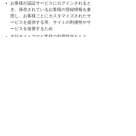
お客様が認証サービスにログインされると
き、保存されているお客様の登録情報を参
照し、お客様ごとにカスタマイズされたサ
ービスを提供する等、サイトの利便性やサ
ービスを改善するため
当社サイトでのお客様の利用状況をもと
に、適切な情報提供をするため
お客様が当社サイトへのアクセス中にご覧
になった当社ウェブサイト内のページやそ
の他行った操作や電子メールを開封した
り、電子メールに含まれる個別リンクの閲
覧情報を調査するため
当社のサービスを改善するため
2．クッキーを利用した広告配信
当社の広告の配信を委託するYahoo! JAPAN、
Googleを含む第三者により、インターネット上
のさまざまなサイトに当社の広告が掲載されて
います。
Yahoo! JAPAN、Googleを含む第三者はクッキ