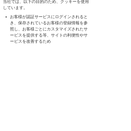
当社では、以下の目的のため、クッキーを使用
しています。
お客様が認証サービスにログインされると
き、保存されているお客様の登録情報を参
照し、お客様ごとにカスタマイズされたサ
ービスを提供する等、サイトの利便性やサ
ービスを改善するため
当社サイトでのお客様の利用状況をもと
に、適切な情報提供をするため
お客様が当社サイトへのアクセス中にご覧
になった当社ウェブサイト内のページやそ
の他行った操作や電子メールを開封した
り、電子メールに含まれる個別リンクの閲
覧情報を調査するため
当社のサービスを改善するため
2．クッキーを利用した広告配信
当社の広告の配信を委託するYahoo! JAPAN、
Googleを含む第三者により、インターネット上
のさまざまなサイトに当社の広告が掲載されて