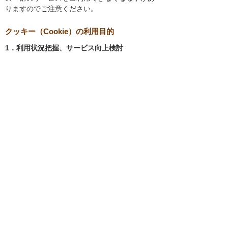
りますのでご注意ください。
クッキー（Cookie）の利用目的
1．利用状況把握、サービス向上検討
当社では、以下の目的のため、クッキーを使用
しています。
お客様が認証サービスにログインされると
き、保存されているお客様の登録情報を参
照し、お客様ごとにカスタマイズされたサ
ービスを提供する等、サイトの利便性やサ
ービスを改善するため
当社サイトでのお客様の利用状況をもと
に、適切な情報提供をするため
お客様が当社サイトへのアクセス中にご覧
になった当社ウェブサイト内のページやそ
の他行った操作や電子メールを開封した
り、電子メールに含まれる個別リンクの閲
覧情報を調査するため
当社のサービスを改善するため