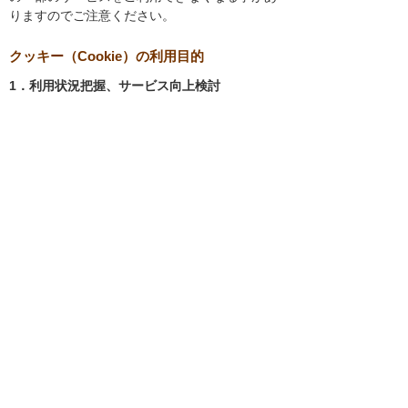
りますのでご注意ください。
クッキー（Cookie）の利用目的
1．利用状況把握、サービス向上検討
当社では、以下の目的のため、クッキーを使用
しています。
お客様が認証サービスにログインされると
き、保存されているお客様の登録情報を参
照し、お客様ごとにカスタマイズされたサ
ービスを提供する等、サイトの利便性やサ
ービスを改善するため
当社サイトでのお客様の利用状況をもと
に、適切な情報提供をするため
お客様が当社サイトへのアクセス中にご覧
になった当社ウェブサイト内のページやそ
の他行った操作や電子メールを開封した
り、電子メールに含まれる個別リンクの閲
覧情報を調査するため
当社のサービスを改善するため