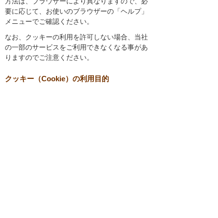
方法は、ブラウザーにより異なりますので、必
要に応じて、お使いのブラウザーの「ヘルプ」
メニューでご確認ください。
なお、クッキーの利用を許可しない場合、当社
の一部のサービスをご利用できなくなる事があ
りますのでご注意ください。
クッキー（Cookie）の利用目的
1．利用状況把握、サービス向上検討
当社では、以下の目的のため、クッキーを使用
しています。
お客様が認証サービスにログインされると
き、保存されているお客様の登録情報を参
照し、お客様ごとにカスタマイズされたサ
ービスを提供する等、サイトの利便性やサ
ービスを改善するため
当社サイトでのお客様の利用状況をもと
に、適切な情報提供をするため
お客様が当社サイトへのアクセス中にご覧