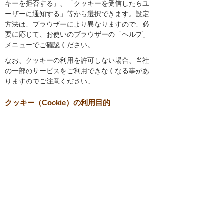
キーを拒否する」、「クッキーを受信したらユ
ーザーに通知する」等から選択できます。設定
方法は、ブラウザーにより異なりますので、必
要に応じて、お使いのブラウザーの「ヘルプ」
メニューでご確認ください。
なお、クッキーの利用を許可しない場合、当社
の一部のサービスをご利用できなくなる事があ
りますのでご注意ください。
クッキー（Cookie）の利用目的
1．利用状況把握、サービス向上検討
当社では、以下の目的のため、クッキーを使用
しています。
お客様が認証サービスにログインされると
き、保存されているお客様の登録情報を参
照し、お客様ごとにカスタマイズされたサ
ービスを提供する等、サイトの利便性やサ
ービスを改善するため
当社サイトでのお客様の利用状況をもと