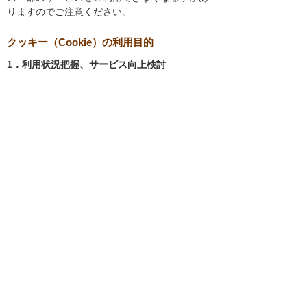
りますのでご注意ください。
クッキー（Cookie）の利用目的
1．利用状況把握、サービス向上検討
当社では、以下の目的のため、クッキーを使用
しています。
お客様が認証サービスにログインされると
き、保存されているお客様の登録情報を参
照し、お客様ごとにカスタマイズされたサ
ービスを提供する等、サイトの利便性やサ
ービスを改善するため
当社サイトでのお客様の利用状況をもと
に、適切な情報提供をするため
お客様が当社サイトへのアクセス中にご覧
になった当社ウェブサイト内のページやそ
の他行った操作や電子メールを開封した
り、電子メールに含まれる個別リンクの閲
覧情報を調査するため
当社のサービスを改善するため