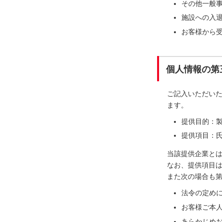
その他一般
施設への入
お客様から
個人情報の第
ご記入いただい
ます。
提供目的：
提供項目：氏
当該提供企業と
なお、提供項目
また次の場合も
法令の定め
お客様ご本
あらかじめ