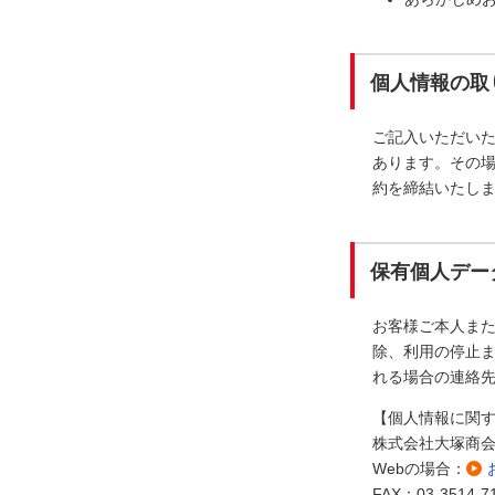
個人情報の取
ご記入いただい
あります。その
約を締結いたし
保有個人デー
お客様ご本人ま
除、利用の停止ま
れる場合の連絡
【個人情報に関
株式会社大塚商
Webの場合：
FAX：03-3514-7