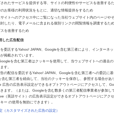
ズされたサービスを提供する等、サイトの利便性やサービスを改善する
でのお客様の利用状況をもとに、適切な情報提供をするため
社サイトへのアクセス中にご覧になった当社ウェブサイト内のページや
開封したり、電子メールに含まれる個別リンクの閲覧情報を調査するた
ビスを改善するため
用した広告配信
委託するYahoo! JAPAN、Googleを含む第三者により、インター
告が掲載されています。
PAN、Googleを含む第三者はクッキーを使用して、当ウェブサイトへの過
します。
の配信を委託するYahoo! JAPAN、Googleを含む第三者への委託に基づ
ogleを含む第三者を経由して、当社のクッキーを保存し、参照する場合があ
le 広告の広告表示設定ができるオプトアウトページにアクセスして、Goo
きます。（または、Googleを含む数多くの第三者配信事業者が参加している
g Initiative（英語サイト）の広告表示設定ができるオプトアウトページに
キー の使用を無効にできます）。
告設定（カスタマイズされた広告の設定）