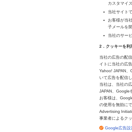
カスタマイ
当社サイト
お客様が当
子メールを
当社のサー
2．クッキーを利
当社の広告の配信を
イトに当社の広
Yahoo! JA
いて広告を配信
当社は、当社の広告
JAPAN、Go
お客様は、Goog
の使用を無効にで
Advertisin
事業者によるクッ
Google広