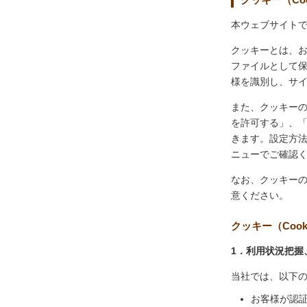
本ウェブサイトで
クッキーとは、
ファイルとして
様を識別し、サ
また、クッキー
を許可する」、
きます。設定方
ニューでご確認
なお、クッキー
意ください。
クッキー（Coo
1．利用状況把握
当社では、以下
お客様が認