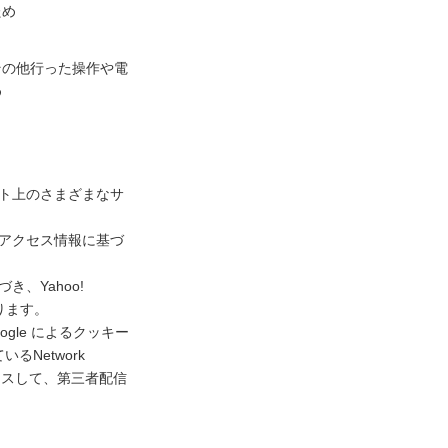
ため
その他行った操作や電
め
ネット上のさまざまなサ
去のアクセス情報に基づ
き、Yahoo!
ります。
gle によるクッキー
Network
アクセスして、第三者配信