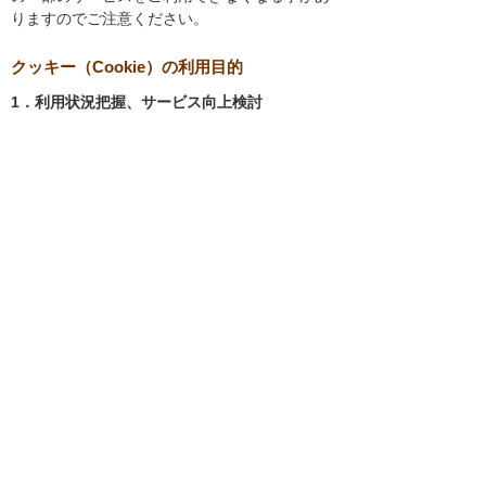
りますのでご注意ください。
クッキー（Cookie）の利用目的
1．利用状況把握、サービス向上検討
当社では、以下の目的のため、クッキーを使用
しています。
お客様が認証サービスにログインされると
き、保存されているお客様の登録情報を参
照し、お客様ごとにカスタマイズされたサ
ービスを提供する等、サイトの利便性やサ
ービスを改善するため
当社サイトでのお客様の利用状況をもと
に、適切な情報提供をするため
お客様が当社サイトへのアクセス中にご覧
になった当社ウェブサイト内のページやそ
の他行った操作や電子メールを開封した
り、電子メールに含まれる個別リンクの閲
覧情報を調査するため
当社のサービスを改善するため