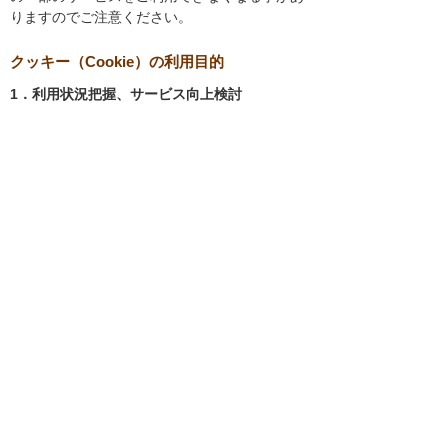
りますのでご注意ください。
クッキー（Cookie）の利用目的
1．利用状況把握、サービス向上検討
当社では、以下の目的のため、クッキーを使用
しています。
お客様が認証サービスにログインされると
き、保存されているお客様の登録情報を参
照し、お客様ごとにカスタマイズされたサ
ービスを提供する等、サイトの利便性やサ
ービスを改善するため
当社サイトでのお客様の利用状況をもと
に、適切な情報提供をするため
お客様が当社サイトへのアクセス中にご覧
になった当社ウェブサイト内のページやそ
の他行った操作や電子メールを開封した
り、電子メールに含まれる個別リンクの閲
覧情報を調査するため
当社のサービスを改善するため