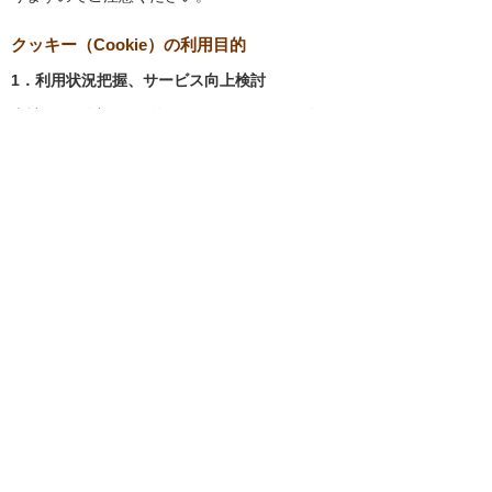
クッキー（Cookie）の利用目的
1．利用状況把握、サービス向上検討
当社では、以下の目的のため、クッキーを使用
しています。
お客様が認証サービスにログインされると
き、保存されているお客様の登録情報を参
照し、お客様ごとにカスタマイズされたサ
ービスを提供する等、サイトの利便性やサ
ービスを改善するため
当社サイトでのお客様の利用状況をもと
に、適切な情報提供をするため
お客様が当社サイトへのアクセス中にご覧
になった当社ウェブサイト内のページやそ
の他行った操作や電子メールを開封した
り、電子メールに含まれる個別リンクの閲
覧情報を調査するため
当社のサービスを改善するため