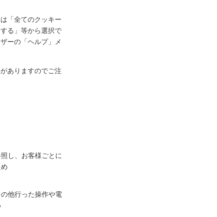
定は「全てのクッキー
知する」等から選択で
ウザーの「ヘルプ」メ
事がありますのでご注
参照し、お客様ごとに
ため
その他行った操作や電
め