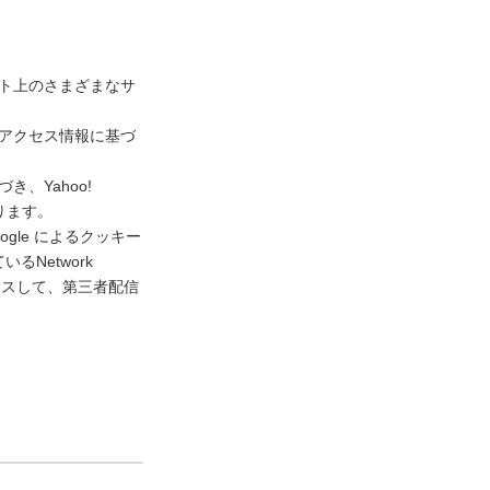
ネット上のさまざまなサ
去のアクセス情報に基づ
き、Yahoo!
ります。
gle によるクッキー
Network
アクセスして、第三者配信