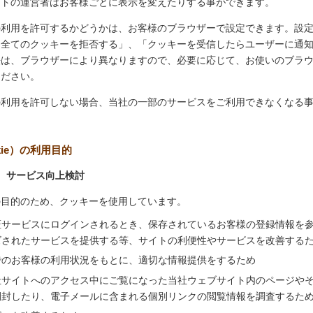
イトの運営者はお客様ごとに表示を変えたりする事ができます。
の利用を許可するかどうかは、お客様のブラウザーで設定できます。設
「全てのクッキーを拒否する」、「クッキーを受信したらユーザーに通
法は、ブラウザーにより異なりますので、必要に応じて、お使いのブラ
ください。
の利用を許可しない場合、当社の一部のサービスをご利用できなくなる
kie）の利用目的
、サービス向上検討
の目的のため、クッキーを使用しています。
証サービスにログインされるとき、保存されているお客様の登録情報を
ズされたサービスを提供する等、サイトの利便性やサービスを改善する
でのお客様の利用状況をもとに、適切な情報提供をするため
社サイトへのアクセス中にご覧になった当社ウェブサイト内のページや
開封したり、電子メールに含まれる個別リンクの閲覧情報を調査するた