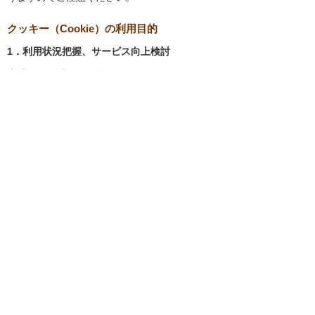
クッキー（Cookie）の利用目的
1．利用状況把握、サービス向上検討
当社では、以下の目的のため、クッキーを使用
しています。
お客様が認証サービスにログインされると
き、保存されているお客様の登録情報を参
照し、お客様ごとにカスタマイズされたサ
ービスを提供する等、サイトの利便性やサ
ービスを改善するため
当社サイトでのお客様の利用状況をもと
に、適切な情報提供をするため
お客様が当社サイトへのアクセス中にご覧
になった当社ウェブサイト内のページやそ
の他行った操作や電子メールを開封した
り、電子メールに含まれる個別リンクの閲
覧情報を調査するため
当社のサービスを改善するため