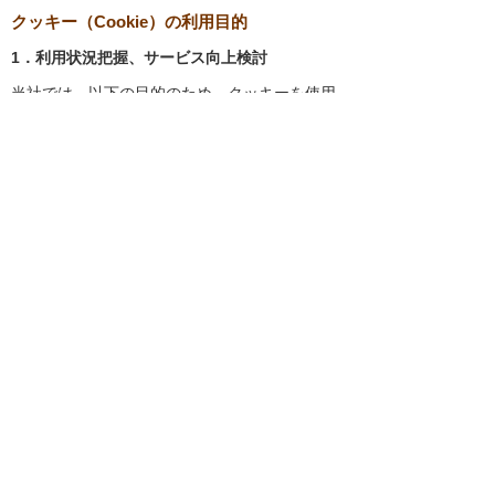
クッキー（Cookie）の利用目的
1．利用状況把握、サービス向上検討
当社では、以下の目的のため、クッキーを使用
しています。
お客様が認証サービスにログインされると
き、保存されているお客様の登録情報を参
照し、お客様ごとにカスタマイズされたサ
ービスを提供する等、サイトの利便性やサ
ービスを改善するため
当社サイトでのお客様の利用状況をもと
に、適切な情報提供をするため
お客様が当社サイトへのアクセス中にご覧
になった当社ウェブサイト内のページやそ
の他行った操作や電子メールを開封した
り、電子メールに含まれる個別リンクの閲
覧情報を調査するため
当社のサービスを改善するため
2．クッキーを利用した広告配信