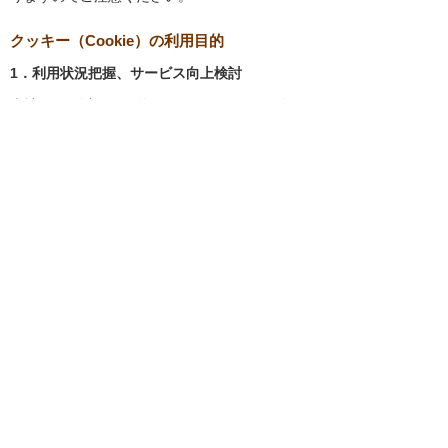
クッキー（Cookie）の利用目的
1．利用状況把握、サービス向上検討
当社では、以下の目的のため、クッキーを使用
しています。
お客様が認証サービスにログインされると
き、保存されているお客様の登録情報を参
照し、お客様ごとにカスタマイズされたサ
ービスを提供する等、サイトの利便性やサ
ービスを改善するため
当社サイトでのお客様の利用状況をもと
に、適切な情報提供をするため
お客様が当社サイトへのアクセス中にご覧
になった当社ウェブサイト内のページやそ
の他行った操作や電子メールを開封した
り、電子メールに含まれる個別リンクの閲
覧情報を調査するため
当社のサービスを改善するため