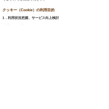
クッキー（Cookie）の利用目的
1．利用状況把握、サービス向上検討
当社では、以下の目的のため、クッキーを使用
しています。
お客様が認証サービスにログインされると
き、保存されているお客様の登録情報を参
照し、お客様ごとにカスタマイズされたサ
ービスを提供する等、サイトの利便性やサ
ービスを改善するため
当社サイトでのお客様の利用状況をもと
に、適切な情報提供をするため
お客様が当社サイトへのアクセス中にご覧
になった当社ウェブサイト内のページやそ
の他行った操作や電子メールを開封した
り、電子メールに含まれる個別リンクの閲
覧情報を調査するため
当社のサービスを改善するため