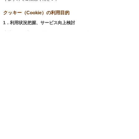
クッキー（Cookie）の利用目的
1．利用状況把握、サービス向上検討
当社では、以下の目的のため、クッキーを使用
しています。
お客様が認証サービスにログインされると
き、保存されているお客様の登録情報を参
照し、お客様ごとにカスタマイズされたサ
ービスを提供する等、サイトの利便性やサ
ービスを改善するため
当社サイトでのお客様の利用状況をもと
に、適切な情報提供をするため
お客様が当社サイトへのアクセス中にご覧
になった当社ウェブサイト内のページやそ
の他行った操作や電子メールを開封した
り、電子メールに含まれる個別リンクの閲
覧情報を調査するため
当社のサービスを改善するため